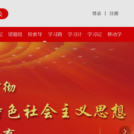
登录
|
注册
记
错题组
检索导
学习路
学习计
学习记
移动学
卷
航
上
划
录
习
