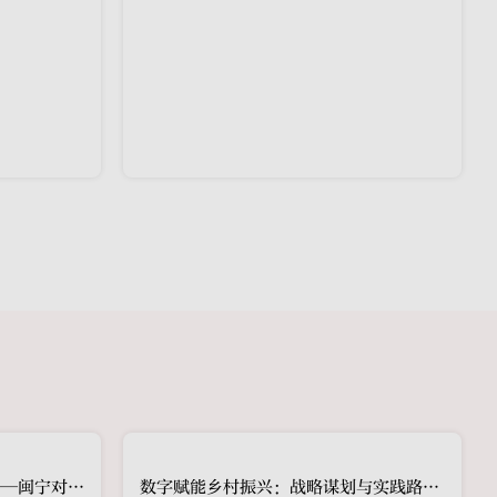
强化使命责任 提升国有企业功能价值：国有企业功能使命价值回顾（1）
区域协同发展 迈向共同富裕——闽宁对口扶贫协作的经验与启示：介绍：案例与经验（1）
数字赋能乡村振兴：战略谋划与实践路径：战略背景与意义