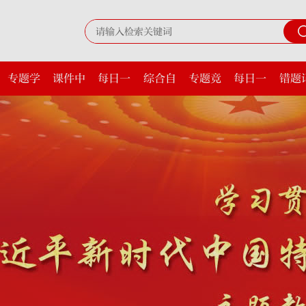
专题学
课件中
每日一
综合自
专题竞
每日一
错题
习
心
课
测
赛
题
录