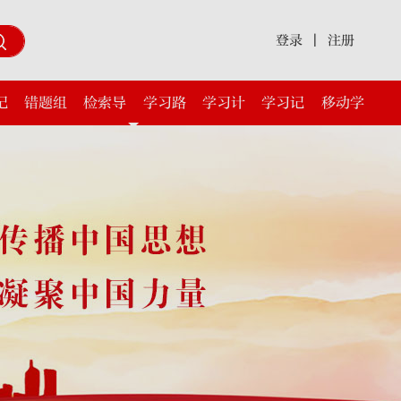
登录
|
注册
记
错题组
检索导
学习路
学习计
学习记
移动学
卷
航
上
划
录
习