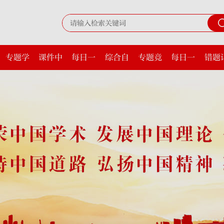
专题学
课件中
每日一
综合自
专题竞
每日一
错题
习
心
课
测
赛
题
录